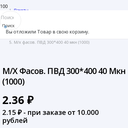
Пакеты
/
Поиск
Пакеты фасовочные
Вы отложили
Товар
в свою корзину.
товара
/
М/х фасов. ПВД 300*400 40 мкн (1000)
М/х Фасов. ПВД 300*400 40 Мкн
(1000)
2.36
₽
2.15
₽ - при заказе от 10.000
рублей