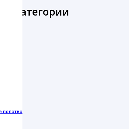
же категории
е полотно