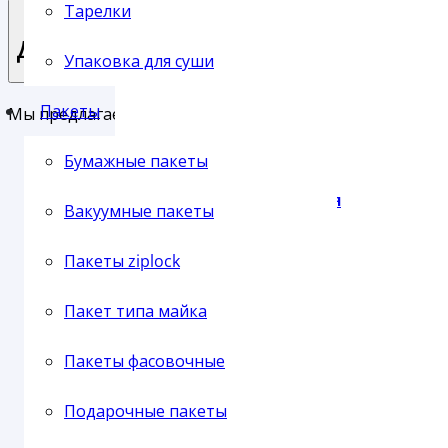
Тарелки
Доставка
Упаковка для суши
Пленка упаковочная
Пакеты
Мы предлагаем своим клиентам три основных типа до
Доставка службой СервисПак
Бумажные пакеты
Самовывоз с нашего склада
Пленка паллетная
Вакуумные пакеты
Отправка транспортной компанией
Пакеты ziplock
Пакет типа майка
Пленка ПВХ
Пакеты фасовочные
Подарочные пакеты