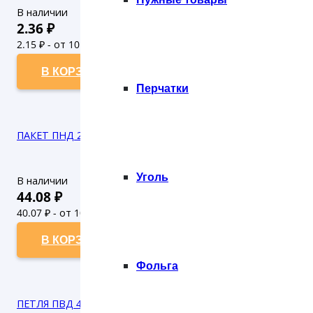
В наличии
2.36
₽
2.15
₽ - от 10.000 рублей
1.95
₽ - от 50.000 рублей
В КОРЗИНУ
Перчатки
ПАКЕТ ПНД 25*40 8 мкм В МАЛЫХ РУЛОНАХ (1/100)
Уголь
В наличии
44.08
₽
40.07
₽ - от 10.000 рублей
36.43
₽ - от 50.000 рублей
В КОРЗИНУ
Фольга
ПЕТЛЯ ПВД 420*440 70 мкн МОРСКОЕ ПУТЕШЕСТВИЕ (50/30