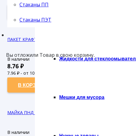
Стаканы ПП
2.91
₽ - от 50.000 рублей
В КОРЗИНУ
Стаканы ПЭТ
Губки
ПАКЕТ КРАФТ ПРЯМОУГОЛЬНОЕ ДНО Б/П 320*200*340 (500)
Вы отложили
Товар
в свою корзину.
Жидкости для стеклоомывател
В наличии
8.76
₽
7.96
₽ - от 10.000 рублей
7.24
₽ - от 50.000 рублей
В КОРЗИНУ
Мешки для мусора
МАЙКА ПНД 30*55 25 мкн РУСЬ ЗЕЛЕНАЯ (50/1000)
В наличии
Нужные товары