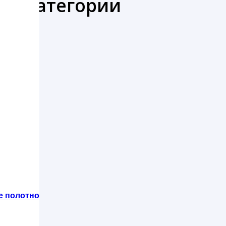
же категории
е полотно