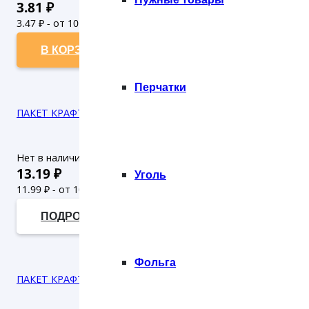
3.81
₽
3.47
₽ - от 10.000 рублей
3.15
₽ - от 50.000 рублей
В КОРЗИНУ
Перчатки
ПАКЕТ КРАФТ С КРУЧ.РУЧКОЙ Б/П 240*140*280 (25/300)
Нет в наличии
13.19
₽
Уголь
11.99
₽ - от 10.000 рублей
10.9
₽ - от 50.000 рублей
ПОДРОБНЕЕ
Фольга
ПАКЕТ КРАФТ ПЛОСКОЕ ДНО Б/П 140*60*250 (100/1200)