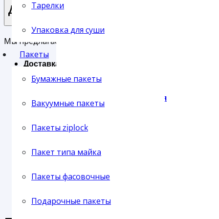
Тарелки
Доставка
Упаковка для суши
Пленка упаковочная
Мы предлагаем своим клиентам три основных типа до
Пакеты
Доставка службой СервисПак
Самовывоз с нашего склада
Бумажные пакеты
Отправка транспортной компанией
Пленка паллетная
Вакуумные пакеты
Пакеты ziplock
Пакет типа майка
Пленка ПВХ
Пакеты фасовочные
Подарочные пакеты