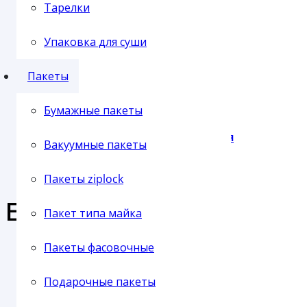
Самовывоз с нашего склада
Тарелки
Отправка транспортной компанией
Упаковка для суши
Пленка упаковочная
Пакеты
Бумажные пакеты
Пленка паллетная
Вакуумные пакеты
Пакеты ziplock
Еще продукция из этой 
Пакет типа майка
Пленка ПВХ
Пакеты фасовочные
ПОКРОВ КРЫШКА 90 ММ ПРОЗРАЧНАЯ (50/1000)
Подарочные пакеты