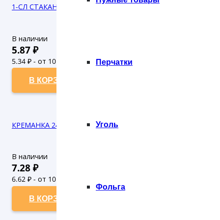
1-СЛ СТАКАН 300 МЛ КРАСНЫЙ (50/1000)
В наличии
5.87
₽
5.34
₽ - от 10.000 рублей
Перчатки
4.85
₽ - от 50.000 рублей
В КОРЗИНУ
Уголь
КРЕМАНКА 245 мл БЕЛАЯ (25/400)
В наличии
7.28
₽
6.62
₽ - от 10.000 рублей
Фольга
6.02
₽ - от 50.000 рублей
В КОРЗИНУ