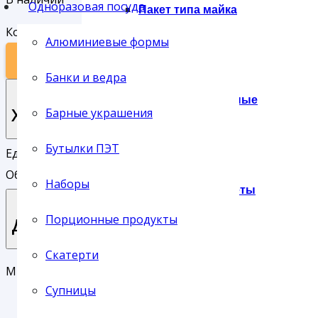
Одноразовая посуда
Пакет типа майка
Количество товара 2-СЛ Стакан 300 мл WAFFLE KRAFT (2
Алюминиевые формы
В КОРЗИНУ
Банки и ведра
Пакеты фасовочные
Характеристики
Барные украшения
Бутылки ПЭТ
Единица хранения:
шт
Объем (мл):
300
Наборы
Подарочные пакеты
Порционные продукты
Доставка
Скатерти
Мы предлагаем своим клиентам три основных типа до
Сумки
Супницы
Доставка службой СервисПак