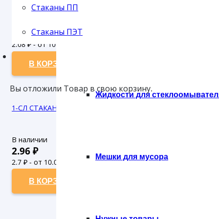
Стаканы ПП
В наличии
2.29
₽
Стаканы ПЭТ
Губки
2.08
₽ - от 10.000 рублей
1.89
₽ - от 50.000 рублей
В КОРЗИНУ
Вы отложили
Товар
в свою корзину.
Жидкости для стеклоомывател
1-СЛ СТАКАН 185 МЛ КОФЕ (100/2000)
В наличии
2.96
₽
Мешки для мусора
2.7
₽ - от 10.000 рублей
2.45
₽ - от 50.000 рублей
В КОРЗИНУ
Нужные товары