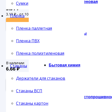
Пленка полиэтиленовая
В наличии
Сумки
3.51
₽
3.19
₽ - от 10.000 рублей
Пленка
2.9
₽ - от 50.000 рублей
В КОРЗИНУ
Пленка паллетная
Хозяйственные товары
Пленка ПВХ
2-СЛ СТАКАН 250 МЛ КРАСНЫЙ (32/800)
Пленка полиэтиленовая
В наличии
Бытовая химия
Стаканы
6.66
₽
6.05
₽ - от 10.000 рублей
Держатели для стаканов
5.5
₽ - от 50.000 рублей
В КОРЗИНУ
Стаканы ВСП
Вафельное и холстопрошивно
Стаканы картон
П.И СТАКАН 460 мл ПРОЗРАЧНЫЙ (100/2000) без пеногасит