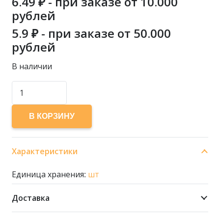
6.49
₽ - при заказе от 10.000
рублей
5.9
₽ - при заказе от 50.000
рублей
В наличии
Количество
товара
ДЕРЖАТЕЛЬ
В КОРЗИНУ
ДЛЯ
4-
Характеристики
Х
СТАКАНОВ
Единица хранения:
шт
НАТУРАЛЬНЫЙ
(130)
Доставка