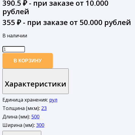
390.5
₽ - при заказе от 10.000
рублей
355
₽ - при заказе от 50.000 рублей
В наличии
Количество
товара
В КОРЗИНУ
ВТОРИЧНЫЙ
Пленка
Характеристики
стрейч
для
поддонов
Единица хранения:
рул
500х300/23
Толщина (мкм):
23
мкн
Длина (мм):
500
(6)
Ширина (мм):
300