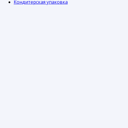
Кондитерская упаковка
Контейнеры
Одноразовая посуда
Пакеты
Пленка
Стаканы
Информация
Часто задаваемые вопросы
Доставка
Оплата
Возврат
Бонусная программа