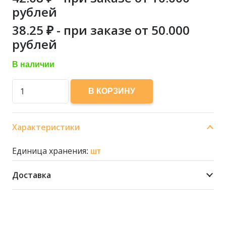
рублей
38.25
₽ - при заказе от 50.000
рублей
В наличии
Количество
В КОРЗИНУ
товара
500
Характеристики
мл
Бальзам
Единица хранения:
шт
для
мытья
Доставка
посуды
DOMPROFF
(ЛИМОН)