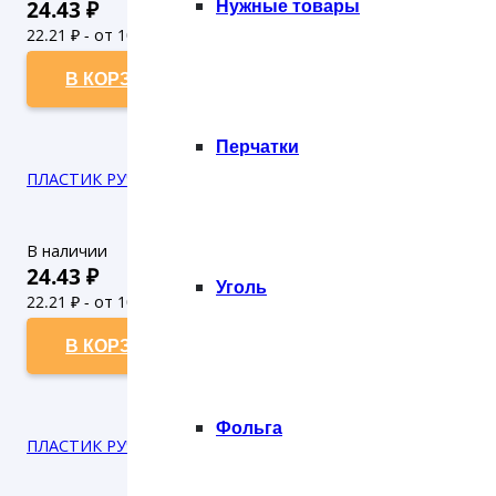
Нужные товары
24.43
₽
22.21
₽ - от 10.000 рублей
20.19
₽ - от 50.000 рублей
В КОРЗИНУ
Перчатки
ПЛАСТИК РУЧКА 36*37 КРАСНЫЙ БАНТ (10/100) ТИКО
В наличии
24.43
₽
Уголь
22.21
₽ - от 10.000 рублей
20.19
₽ - от 50.000 рублей
В КОРЗИНУ
Фольга
ПЛАСТИК РУЧКА 36*37 ЛАЙМ СУМОЧКА (10/100) ТИКО