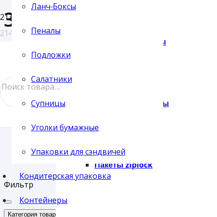
Ланч-Боксы
36
+7 (4812) 27-04-67
Пеналы
214005, г. Смоленск, ул. Свердлова, 24
Бумажные пакеты
+7(920)330-93-19
Товар Длина (мм)
Подложки
/
36
Салатники
Поиск
Вакуумные пакеты
Супницы
товара
Уголки бумажные
Упаковки для сэндвичей
Пакеты ziplock
Кондитерская упаковка
Фильтр
Контейнеры
Сброс
Категория товаров: