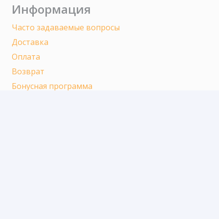
Информация
Часто задаваемые вопросы
Доставка
Оплата
Возврат
Бонусная программа
О компании
О СервисПак67
Контакты
Политика об обработке персональных данных
Контакты
214005, Смоленская обл., Смоленск, ул.
Свердлова, 24