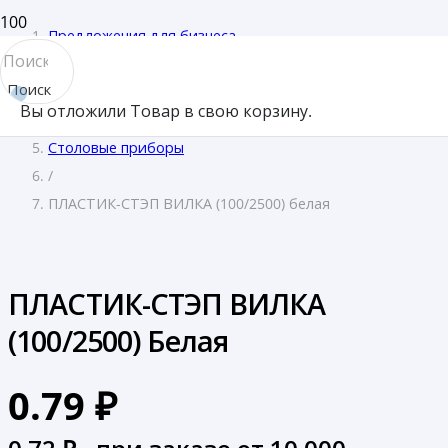
Предложения для бизнеса
/
Поиск
Отели и гостиницы
Вы отложили
Товар
в свою корзину.
товара
/
Столовые приборы
/
ПЛАСТИК-СТЭП ВИЛКА (100/2500) белая
ПЛАСТИК-СТЭП ВИЛКА
(100/2500) Белая
0.79
₽