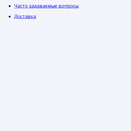
Часто задаваемые вопросы
Доставка
Оплата
Возврат
Бонусная программа
О компании
О СервисПак67
Контакты
Политика об обработке персональных данных
Контакты
214005, Смоленская обл., Смоленск, ул. Свердлова,
24