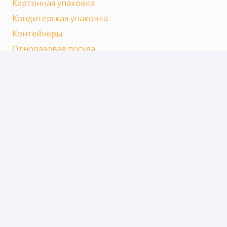
Картонная упаковка
Кондитерская упаковка
Контейнеры
Одноразовая посуда
Пакеты
Пленка
Стаканы
Информация
Часто задаваемые вопросы
Доставка
Оплата
Возврат
Бонусная программа
О компании