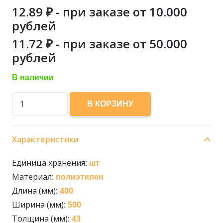
12.89
₽ - при заказе от 10.000
рублей
11.72
₽ - при заказе от 50.000
рублей
В наличии
Количество
В КОРЗИНУ
товара
ВЫРУБНОЙ
Характеристики
ПВД
400*500
Единица хранения:
шт
43
Материал:
полиэтилен
мкн
Длина (мм):
400
SAMSON
Ширина (мм):
500
&
Толщина (мм):
43