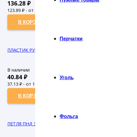
136.28
₽
123.89
₽ - от 10.000 рублей
112.63
₽ - от 50.000 рублей
В КОРЗИНУ
Перчатки
ПЛАСТИК РУЧКА 44*40 ЗОНТ БОРДО (10/100) ТИКО
В наличии
40.84
₽
Уголь
37.13
₽ - от 10.000 рублей
33.75
₽ - от 50.000 рублей
В КОРЗИНУ
Фольга
ПЕТЛЯ ПНД 380*420 40 мкн ЛОСКУТНЫЙ (50/300) ТИКО