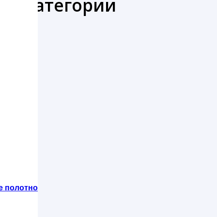
же категории
е полотно