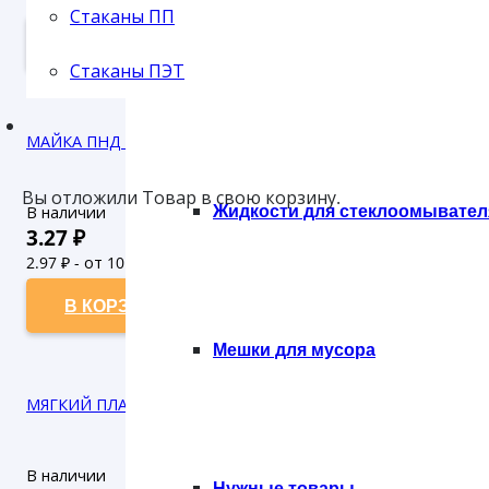
Стаканы ПП
7.4
₽ - от 50.000 рублей
В КОРЗИНУ
Стаканы ПЭТ
Губки
МАЙКА ПНД 30*55 30 мкн РУСЬ ФИОЛЕТОВАЯ (50/1000)
Вы отложили
Товар
в свою корзину.
Жидкости для стеклоомывател
В наличии
3.27
₽
2.97
₽ - от 10.000 рублей
2.7
₽ - от 50.000 рублей
В КОРЗИНУ
Мешки для мусора
МЯГКИЙ ПЛАСТИК 30*40 ХОХЛОМА (1/40) ТИКО
В наличии
Нужные товары