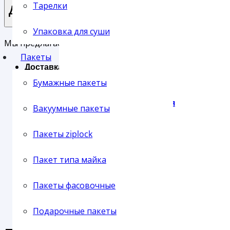
Тарелки
Доставка
Упаковка для суши
Пленка упаковочная
Мы предлагаем своим клиентам три основных типа до
Пакеты
Доставка службой СервисПак
Самовывоз с нашего склада
Бумажные пакеты
Отправка транспортной компанией
Пленка паллетная
Вакуумные пакеты
Пакеты ziplock
Пакет типа майка
Пленка ПВХ
Пакеты фасовочные
Подарочные пакеты