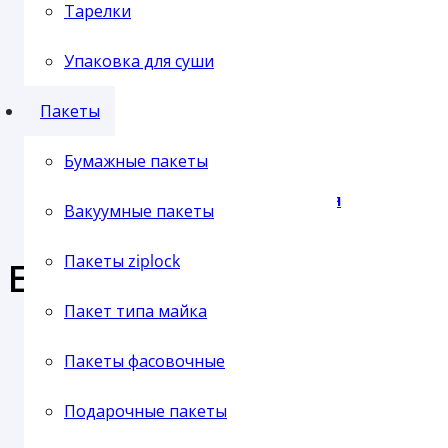
Отправка транспортной компанией
Тарелки
Упаковка для суши
Пленка упаковочная
Пакеты
Бумажные пакеты
Пленка паллетная
Вакуумные пакеты
Пакеты ziplock
Еще продукция из этой 
Пакет типа майка
Пленка ПВХ
Пакеты фасовочные
ПОТЕНЦИАЛ ПС МИСКА 500 мл БЕЛАЯ (50/1800)
Подарочные пакеты
В наличии