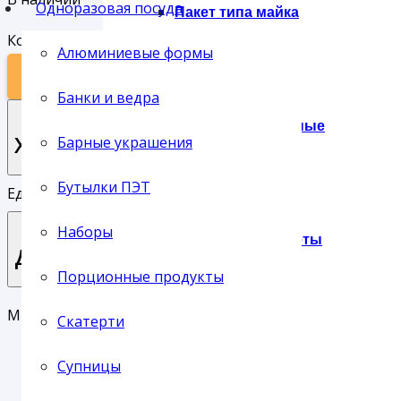
Одноразовая посуда
Пакет типа майка
Количество товара ТАРЕЛКА КАРТОН 13*20 БЕЛАЯ МОЛ
Алюминиевые формы
В КОРЗИНУ
Банки и ведра
Пакеты фасовочные
Характеристики
Барные украшения
Бутылки ПЭТ
Единица хранения:
шт
Наборы
Подарочные пакеты
Доставка
Порционные продукты
Мы предлагаем своим клиентам три основных типа до
Скатерти
Сумки
Доставка службой СервисПак
Супницы
Самовывоз с нашего склада