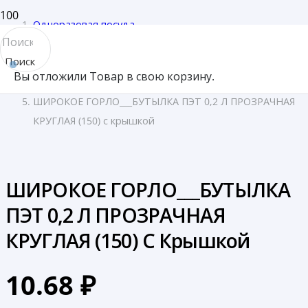
Одноразовая посуда
/
Поиск
Бутылки ПЭТ
Вы отложили
Товар
в свою корзину.
товара
/
ШИРОКОЕ ГОРЛО___БУТЫЛКА ПЭТ 0,2 Л ПРОЗРАЧНАЯ
КРУГЛАЯ (150) с крышкой
ШИРОКОЕ ГОРЛО___БУТЫЛКА
ПЭТ 0,2 Л ПРОЗРАЧНАЯ
КРУГЛАЯ (150) С Крышкой
10.68
₽