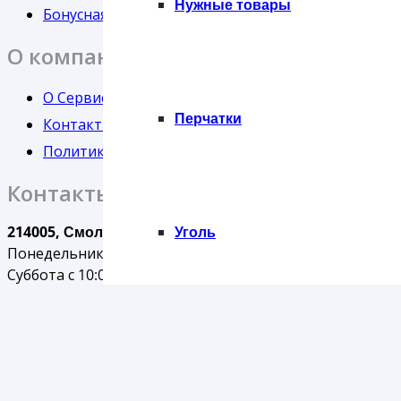
Нужные товары
Бонусная программа
О компании
О СервисПак67
Перчатки
Контакты
Политика об обработке персональных данных
Контакты
Уголь
214005, Смоленская обл., Смоленск, ул. Свердлова, 2
Понедельник-Пятница с 9:00 до 18:00
Суббота с 10:00 до 14:00
otdelprodazh@servispak67.ru
+7(4812)27-04-67
+7(920)330-93-19
Фольга
©СервисПак67 2023