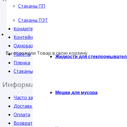
Стаканы ПП
Бумага
Стаканы ПЭТ
Картонная упаковка
Губки
Кондитерская упаковка
Контейнеры
Одноразовая посуда
Вы отложили
Товар
в свою корзину.
Пакеты
Жидкости для стеклоомывател
Пленка
Стаканы
Информация
Мешки для мусора
Часто задаваемые вопросы
Доставка
Оплата
Возврат