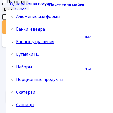
Прозрачный
2
Одноразовая посуда
Пакет типа майка
Сброс
Цена:
Алюминиевые формы
ПРИМЕНИТЬ
Банки и ведра
Пакеты фасовочные
ФИЛЬТР
Барные украшения
Бутылки ПЭТ
ЧАШКА ВОЛНА 95 МЛ (500) прозрачная
Наборы
Подарочные пакеты
В наличии
Порционные продукты
23.60
₽
21.45
₽ - от 10.000 рублей
19.5
₽ - от 50.000 рублей
Скатерти
В КОРЗИНУ
Сумки
Супницы