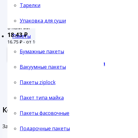
Тарелки
ЧАШКА РОМБ 95 МЛ (500) прозрачная
Упаковка для суши
Пленка упаковочная
В наличии
18.43
₽
Пакеты
16.75
₽ - от 10.000 рублей
15.23
₽ - от 50.000 рублей
Бумажные пакеты
В КОРЗИНУ
Пленка паллетная
Вакуумные пакеты
Пакеты ziplock
Пакет типа майка
Пленка ПВХ
Консультация
Пакеты фасовочные
Задавайте любые вопросы про упаковку и другие тов
Подарочные пакеты