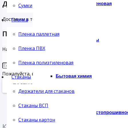
Доставка и Оплата
Пленка полиэтиленовая
Сумки
Доставим в тот же день. Бесплатно при заказе на ми
Пленка
Подписаться на новинки
Пленка паллетная
Хозяйственные товары
Пленка ПВХ
Наша рассылка ненавязчиво поможет вам узнать о но
Пленка полиэтиленовая
Пожалуйста, введите корректный адрес email.
Бытовая химия
Стаканы
ПОДПИСАТЬСЯ
Держатели для стаканов
Стаканы ВСП
Вафельное и холстопрошивно
Стаканы картон
Каталог