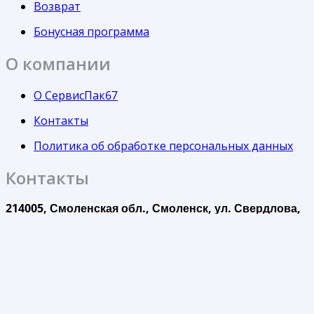
Возврат
Бонусная программа
О компании
О СервисПак67
Контакты
Политика об обработке персональных данных
Контакты
214005, Смоленская обл., Смоленск, ул. Свердлова,
24
Понедельник-Пятница с 9:00 до 18:00
Суббота с 10:00 до 14:00
otdelprodazh@servispak67.ru
+7(4812)27-04-67
+7(920)330-93-19