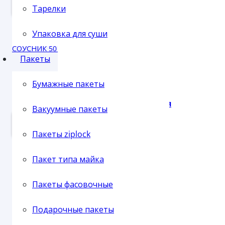
В КОРЗИНУ
Тарелки
Упаковка для суши
Пленка упаковочная
СОУСНИК 50 МЛ (50/2000)
Пакеты
В наличии
Бумажные пакеты
3.07
₽
Пленка паллетная
2.79
₽ - от 10.000 рублей
Вакуумные пакеты
2.54
₽ - от 50.000 рублей
В КОРЗИНУ
Пакеты ziplock
Пакет типа майка
Пленка ПВХ
ЧАШКА КОЛОННАДЕ S 50 МЛ (320) прозрачная
Пакеты фасовочные
В наличии
Подарочные пакеты
18.44
₽
16.76
₽ - от 10.000 рублей