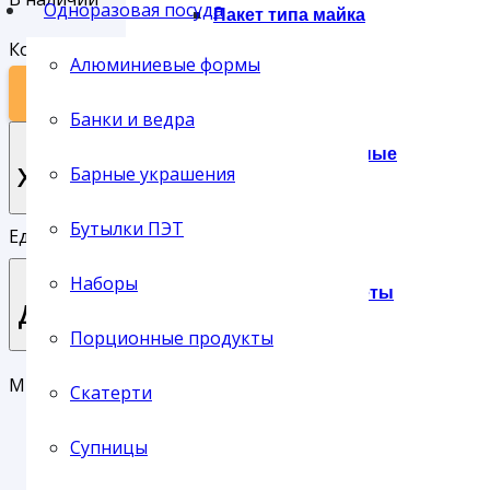
Одноразовая посуда
Пакет типа майка
Количество товара УПАКОВКА ДЛЯ ЛАПШИ СКЛЕЕННАЯ К
Алюминиевые формы
В КОРЗИНУ
Банки и ведра
Пакеты фасовочные
Характеристики
Барные украшения
Бутылки ПЭТ
Единица хранения:
шт
Наборы
Подарочные пакеты
Доставка
Порционные продукты
Мы предлагаем своим клиентам три основных типа до
Скатерти
Сумки
Доставка службой СервисПак
Супницы
Самовывоз с нашего склада