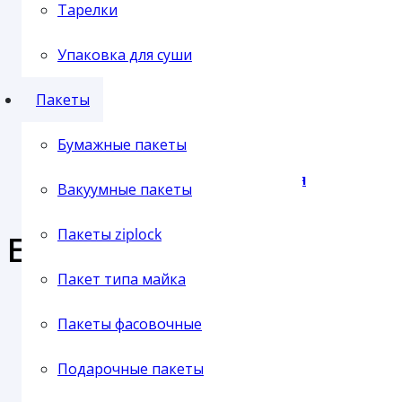
Отправка транспортной компанией
Тарелки
Упаковка для суши
Пленка упаковочная
Пакеты
Бумажные пакеты
Пленка паллетная
Вакуумные пакеты
Пакеты ziplock
Еще продукция из этой 
Пакет типа майка
Пленка ПВХ
Пакеты фасовочные
PASTICCIERE КОРОБ ДЛЯ ТОРТА БЕЛЫЙ ХРОМ-ЭРЗАЦ (100) XW
Подарочные пакеты
В наличии