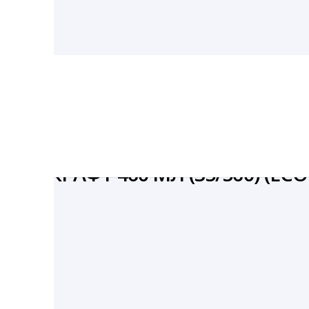
0) (ECO NOODLES 460)
Я КРАФТ 460 МЛ (35/560) (ECO
й
й