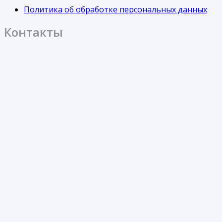
Политика об обработке персональных данных
Контакты
214005, Смоленская обл., Смоленск, ул. Свердлова,
24
Понедельник-Пятница с 9:00 до 18:00
Суббота с 10:00 до 14:00
otdelprodazh@servispak67.ru
+7(4812)27-04-67
+7(920)330-93-19
©СервисПак67 2023