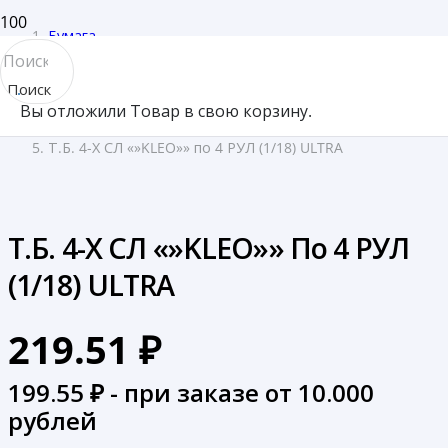
Бумага
/
Поиск
Туалетная бумага
Вы отложили
Товар
в свою корзину.
товара
/
Т.Б. 4-Х СЛ «»KLEO»» по 4 РУЛ (1/18) ULTRA
Т.Б. 4-Х СЛ «»KLEO»» По 4 РУЛ
(1/18) ULTRA
219.51
₽
199.55
₽ - при заказе от 10.000
рублей