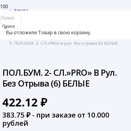
Бумага
/
Поиск
Бумажные полотенца
Вы отложили
Товар
в свою корзину.
товара
/
ПОЛ.БУМ. 2- СЛ.»PRO» в рул. без отрыва (6) БЕЛЫЕ
ПОЛ.БУМ. 2- СЛ.»PRO» В Рул.
Без Отрыва (6) БЕЛЫЕ
422.12
₽
383.75
₽ - при заказе от 10.000
рублей