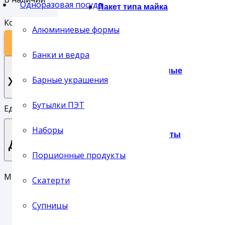
Одноразовая посуда
Пакет типа майка
Количество товара СТИРОПЛАСТ СУПНИЦА К-115 350 
Алюминиевые формы
В КОРЗИНУ
Банки и ведра
Пакеты фасовочные
Характеристики
Барные украшения
Бутылки ПЭТ
Единица хранения:
шт
Наборы
Подарочные пакеты
Доставка
Порционные продукты
Мы предлагаем своим клиентам три основных типа до
Скатерти
Сумки
Доставка службой СервисПак
Супницы
Самовывоз с нашего склада