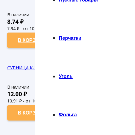
В наличии
8.74
₽
7.94
₽ - от 10.000 рублей
7.22
₽ - от 50.000 рублей
Перчатки
В КОРЗИНУ
СУПНИЦА К-144 500 МЛ ПРОЗРАЧНАЯ (50/300)
Уголь
В наличии
12.00
₽
10.91
₽ - от 10.000 рублей
9.92
₽ - от 50.000 рублей
В КОРЗИНУ
Фольга