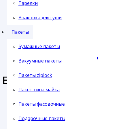
Отправка транспортной компанией
Тарелки
Упаковка для суши
Пленка упаковочная
Пакеты
Бумажные пакеты
Пленка паллетная
Вакуумные пакеты
Пакеты ziplock
Еще продукция из этой 
Пакет типа майка
Пленка ПВХ
Пакеты фасовочные
СУПНИЦА SP-350 ЧЕРНАЯ (150/600)
Подарочные пакеты
В наличии