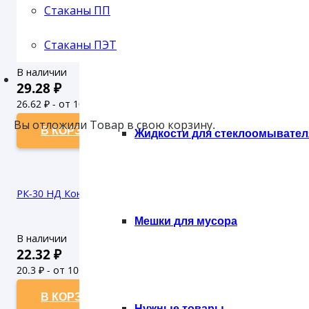
Стаканы ПП
1578791 Т-172 К Крышка (190)
Стаканы ПЭТ
Губки
В наличии
29.28
₽
26.62
₽ - от 10.000 рублей
24.2
₽ - от 50.000 рублей
Вы отложили
Товар
в свою корзину.
В КОРЗИНУ
Жидкости для стеклоомывател
РК-30 НД Контейнер (350)
Мешки для мусора
В наличии
22.32
₽
20.3
₽ - от 10.000 рублей
18.45
₽ - от 50.000 рублей
В КОРЗИНУ
Нужные товары