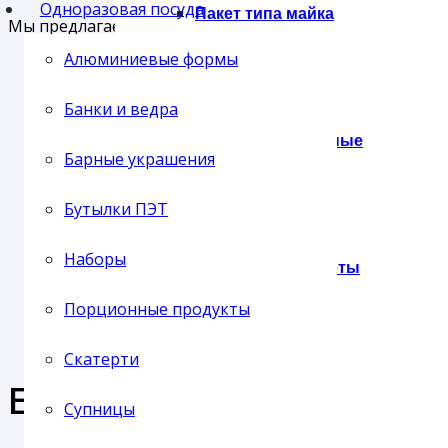
Одноразовая посуда
Пакет типа майка
Мы предлагаем своим клиентам три основных типа до
Алюминиевые формы
Доставка службой СервисПак
Самовывоз с нашего склада
Банки и ведра
Отправка транспортной компанией
Пакеты фасовочные
Барные украшения
Бутылки ПЭТ
Наборы
Подарочные пакеты
Порционные продукты
Скатерти
Еще продукция из этой 
Сумки
Супницы