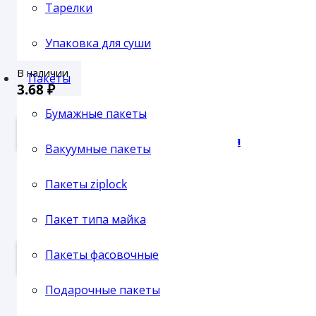
Тарелки
М-200 К Крышка (2600)
Упаковка для суши
Пленка упаковочная
В наличии
Пакеты
3.68
₽
3.34
₽ - от 10.000 рублей
Бумажные пакеты
3.04
₽ - от 50.000 рублей
В КОРЗИНУ
Пленка паллетная
Вакуумные пакеты
Пакеты ziplock
ФОРМА БУМАЖНАЯ КАПСУЛА ТОРТАЛ (4000) ОВАЛ
Пакет типа майка
Пленка ПВХ
В наличии
Пакеты фасовочные
ПОДРОБНЕЕ
Подарочные пакеты