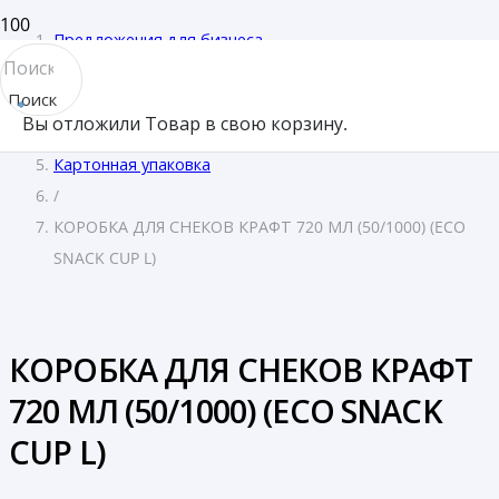
Предложения для бизнеса
/
Поиск
Отели и гостиницы
Вы отложили
Товар
в свою корзину.
товара
/
Картонная упаковка
/
КОРОБКА ДЛЯ СНЕКОВ КРАФТ 720 МЛ (50/1000) (ECO
SNACK CUP L)
КОРОБКА ДЛЯ СНЕКОВ КРАФТ
720 МЛ (50/1000) (ECO SNACK
CUP L)