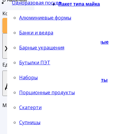
Одноразовая посуда
Пакет типа майка
Количество товара Перчатки ЛАТЕКСНЫЕ размер L по 50
Алюминиевые формы
В КОРЗИНУ
Банки и ведра
Пакеты фасовочные
Характеристики
Барные украшения
Бутылки ПЭТ
Единица хранения:
упак
Наборы
Подарочные пакеты
Доставка
Порционные продукты
Мы предлагаем своим клиентам три основных типа до
Скатерти
Сумки
Доставка службой СервисПак
Супницы
Самовывоз с нашего склада