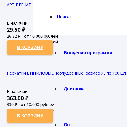
АРТ ПЕРЧАТКИ Х/Б С ДВОЙНЫМ ЛАТЕКСНЫМ НАПЫЛЕНИЕМ 
Шпагат
В наличии
29.50
₽
26.82
₽ - от 10.000 рублей
24.38
₽ - от 50.000 рублей
В КОРЗИНУ
Бонусная программа
Перчатки ВИНИЛОВЫЕ неопудренные, размер XL по 100 шт (
Доставка
В наличии
363.00
₽
330
₽ - от 10.000 рублей
300
₽ - от 50.000 рублей
В КОРЗИНУ
Опт