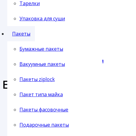
Отправка транспортной компанией
Тарелки
Упаковка для суши
Пленка упаковочная
Пакеты
Бумажные пакеты
Пленка паллетная
Вакуумные пакеты
Пакеты ziplock
Еще продукция из этой 
Пакет типа майка
Пленка ПВХ
Пакеты фасовочные
СРЕДСТВО ДЛЯ РОЗЖИГА «ЧИСТАЯ ЭНЕРГИЯ»/»СЕЗОН В РАЗГА
Подарочные пакеты
В наличии