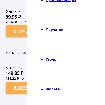
В наличии
99.95
₽
90.86
₽ - от 10.000 рублей
82.6
₽ - от 50.000 рублей
Перчатки
В КОРЗИНУ
600 мл Glass Cleaner ИПС Средство для стекол и зеркал SIPO
Уголь
В наличии
149.85
₽
136.22
₽ - от 10.000 рублей
123.84
₽ - от 50.000 рублей
В КОРЗИНУ
Фольга