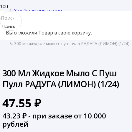
Хозяйственные товары
/
Поиск
Бытовая химия
Вы отложили
Товар
в свою корзину.
товара
/
300 мл жидкое мыло с пуш пулл РАДУГА (ЛИМОН) (1/24)
300 Мл Жидкое Мыло С Пуш
Пулл РАДУГА (ЛИМОН) (1/24)
47.55
₽
43.23
₽ - при заказе от 10.000
рублей