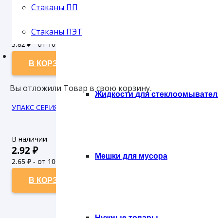
Стаканы ПП
В наличии
4.20
₽
Стаканы ПЭТ
Губки
3.82
₽ - от 10.000 рублей
3.47
₽ - от 50.000 рублей
В КОРЗИНУ
Вы отложили
Товар
в свою корзину.
Жидкости для стеклоомывател
УПАКС СЕРИЯ 108 КОНТЕЙНЕР 200 МЛ БЕЗ КРЫШКИ (100/10
В наличии
2.92
₽
Мешки для мусора
2.65
₽ - от 10.000 рублей
2.41
₽ - от 50.000 рублей
В КОРЗИНУ
Нужные товары