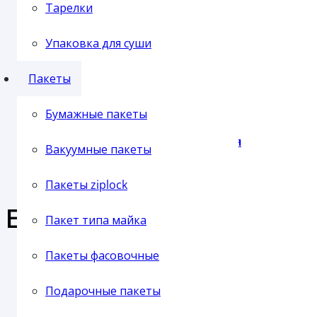
Самовывоз с нашего склада
Тарелки
Отправка транспортной компанией
Упаковка для суши
Пленка упаковочная
Пакеты
Бумажные пакеты
Пленка паллетная
Вакуумные пакеты
Пакеты ziplock
Еще продукция из этой 
Пакет типа майка
Пленка ПВХ
Пакеты фасовочные
СТИРОЛПЛАСТ Контейнер ПЭТ (СПК-190) 1000 мл (300) чер
Подарочные пакеты