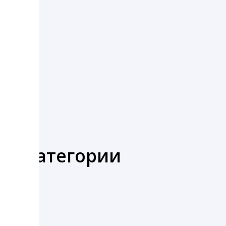
же категории
ный