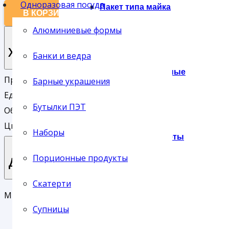
Одноразовая посуда
Пакет типа майка
В КОРЗИНУ
Алюминиевые формы
Характеристики
Банки и ведра
Пакеты фасовочные
Производитель:
СТИРОЛПЛАСТ
Барные украшения
Единица хранения:
шт
Бутылки ПЭТ
Объем (мл):
375
Цвет:
Прозрачный
Наборы
Подарочные пакеты
Порционные продукты
Доставка
Скатерти
Мы предлагаем своим клиентам три основных типа до
Сумки
Супницы
Доставка службой СервисПак