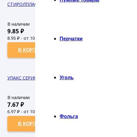
СТИРОЛПЛАСТ СЕРИЯ 139 КОНТЕЙНЕР 1000 МЛ БЕЗ КРЫШКИ
В наличии
9.85
₽
8.95
₽ - от 10.000 рублей
Перчатки
8.14
₽ - от 50.000 рублей
В КОРЗИНУ
Уголь
УПАКС СЕРИЯ 186 КОНТЕЙНЕР 500 МЛ БЕЗ КРЫШКИ (100/50
В наличии
7.67
₽
6.97
₽ - от 10.000 рублей
Фольга
6.34
₽ - от 50.000 рублей
В КОРЗИНУ